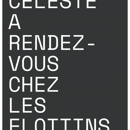
CELESTE
A
RENDEZ-
VOUS
CHEZ
LES
FLOTTINS