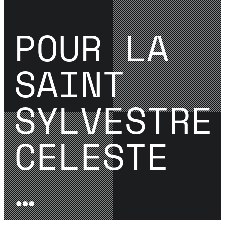
POUR LA
SAINT
SYLVESTRE
CELESTE
…