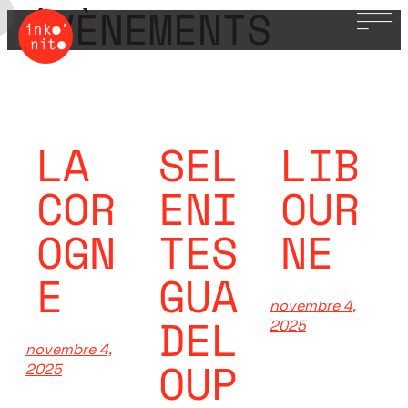
ÉVÈNEMENTS
Aller
au
contenu
LA
SEL
LIB
COR
ENI
OUR
OGN
TES
NE
E
GUA
novembre 4,
DEL
2025
novembre 4,
OUP
2025