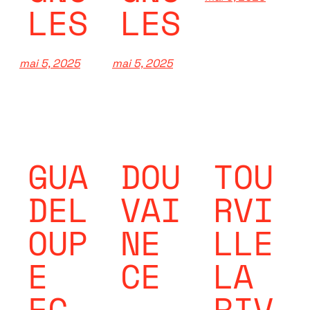
LES
LES
mai 5, 2025
mai 5, 2025
GUA
DOU
TOU
DEL
VAI
RVI
OUP
NE
LLE
E
CE
LA
EC
RIV